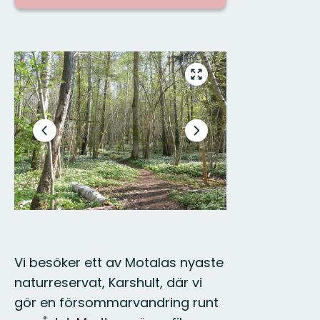
Bilder
Gå
till
helskärmsläge
Föregående
Nästa
bild
bildspel
Vi besöker ett av Motalas nyaste
naturreservat, Karshult, där vi
gör en försommarvandring runt