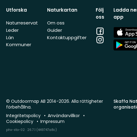
Utforska
Naturkartan
Följ
Ladda ner
oss
app
Naturreservat
Om oss
Facebook
App
Leder
Guider
Store
Län
Kontaktuppgifter
Instagram
App
Kommuner
Store
© Outdoormap AB 2014-2026. Alla rättigheter
Skaffa Natu
förbehållna.
organisat
Integritetspolicy
Användarvillkor
Cookiepolicy
Impressum
phx-sto-02 · 26.7.1 (449747a8c)