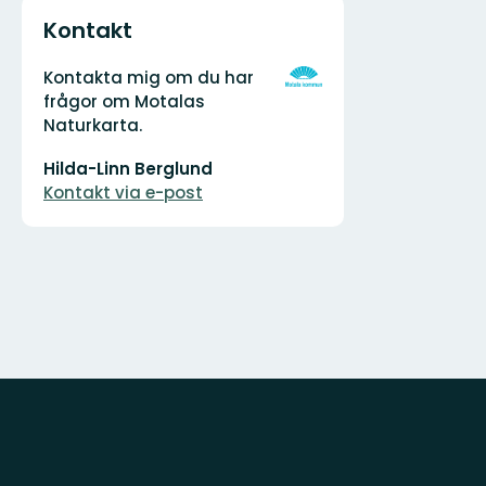
Kontakt
Adress
Organisationens
Kontakta mig om du har
logotyp
frågor om Motalas
Naturkarta.
E-
Hilda-Linn Berglund
postadress
Kontakt via e-post