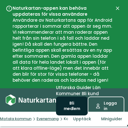
Naturkartan-appen kan behöva
Stän
uppdateras för vissa användare
Användare av Naturkartans app för Android
rapporterar i sommar att appen är seg mm.
Vi rekommenderar att man raderar appen
helt från sin telefon i så fall och laddar ned
igen! Då skall den fungera bättre. Den
befintliga appen skall ersättas av en ny app
efter sommaren. Den gamla appen laddar
all data för hela landet lokalt i appen (för
att klara offline-läge) men det innebär att
den blir för stor för vissa telefoner - då
behöver den raderas och laddas ned igen!
Utforska
Guider
Län
Kommuner
Bli kund
Bli
Logga
medlem
in
Upptäck
Miniguider
Motala kommun
Evenemang
Karshult naturreservat