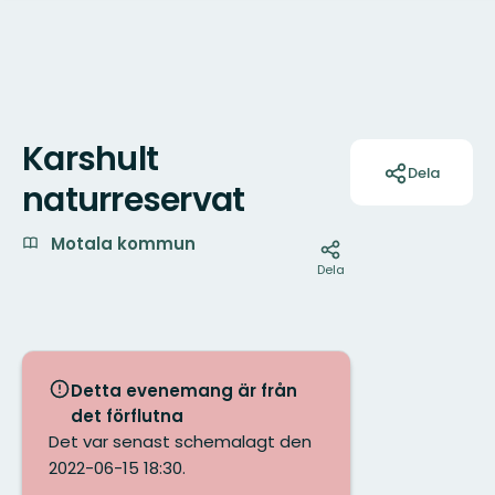
Karshult
Åtgärder
Dela
naturreservat
Motala kommun
Dela
Detta evenemang är från
det förflutna
Det var senast schemalagt den
2022-06-15 18:30.