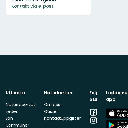
postadress
Kontakt via e-post
Utforska
Naturkartan
Följ
Ladda ner
oss
app
Naturreservat
Om oss
Facebook
App
Leder
Guider
Store
Län
Kontaktuppgifter
Instagram
App
Kommuner