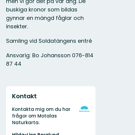
men vi gör det på vår äng. De
buskiga kronor som bildas
gynnar en mängd fåglar och
insekter.
Samling vid Soldatängens entré
Ansvarig: Bo Johansson 076-814
87 44
Kontakt
Adress
Organisationens
Kontakta mig om du har
logotyp
frågor om Motalas
Naturkarta.
E-
Hilda-Linn Berglund