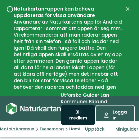
Naturkartan-appen kan behöva
Stän
uppdateras för vissa användare
Användare av Naturkartans app för Android
rapporterar i sommar att appen är seg mm.
Vi rekommenderar att man raderar appen
helt från sin telefon i så fall och laddar ned
igen! Då skall den fungera bättre. Den
befintliga appen skall ersättas av en ny app
efter sommaren. Den gamla appen laddar
all data för hela landet lokalt i appen (för
att klara offline-läge) men det innebär att
den blir för stor för vissa telefoner - då
behöver den raderas och laddas ned igen!
Utforska
Guider
Län
Kommuner
Bli kund
Bli
Logga
medlem
in
Upptäck
Miniguider
Motala kommun
Evenemang
Hamling av träd på Soldatängen