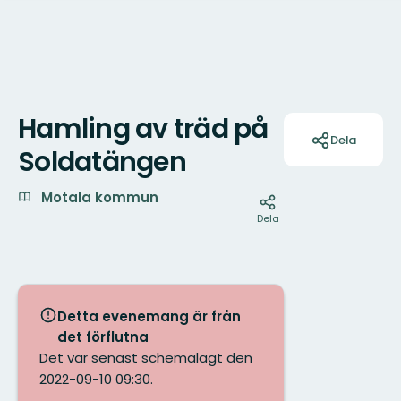
Hamling av träd på
Åtgärder
Dela
Soldatängen
Motala kommun
Dela
Detta evenemang är från
det förflutna
Det var senast schemalagt den
2022-09-10 09:30.