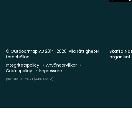
Store
© Outdoormap AB 2014-2026. Alla rättigheter
Skaffa Natu
förbehållna.
organisat
Integritetspolicy
Användarvillkor
Cookiepolicy
Impressum
phx-sto-01 · 26.7.1 (449747a8c)