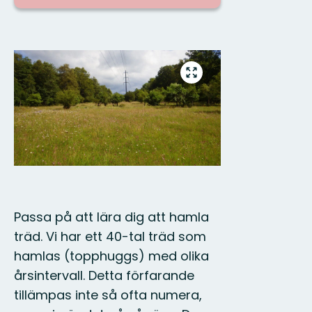
Bilder
Gå
till
helskärmsläge
Passa på att lära dig att hamla
träd. Vi har ett 40-tal träd som
hamlas (topphuggs) med olika
årsintervall. Detta förfarande
tillämpas inte så ofta numera,