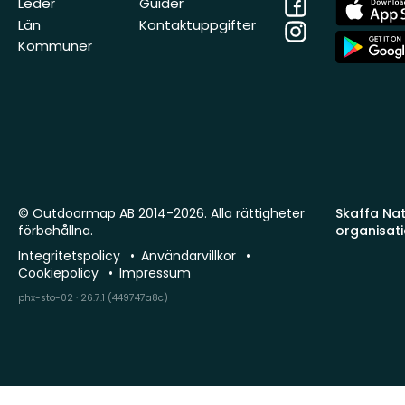
Facebook
App
Leder
Guider
Store
Län
Kontaktuppgifter
Instagram
App
Kommuner
Store
© Outdoormap AB 2014-2026. Alla rättigheter
Skaffa Natu
förbehållna.
organisat
Integritetspolicy
Användarvillkor
Cookiepolicy
Impressum
phx-sto-02 · 26.7.1 (449747a8c)