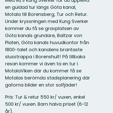
Med M/S Kung Sverker får du uppleva
en guidad tur längs Göta kanal,
Motala till Borensberg, Tur och Retur.
Under kryssningen med Kung Sverker
kommer du få se gravplatsen av
Göta kanals grundare, Baltzar von
Platen, Göta kanals huvudkontor från
1800-talet och kanalens brantaste
slusstrappa i Borenshult! På tillbaka
resan kommer vi även ta en tur i
MotalaViken där du kommer få se
Motalas berömda stadsplanering där
gatorna bilder en stor solfjäder!
Pris: Tur & retur 550 kr/ vuxen, enkel
500 kr/ vuxen. Barn halva priset (6-12
år).