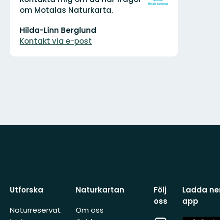
logotyp
om Motalas Naturkarta.
E-
Hilda-Linn Berglund
postadress
Kontakt via e-post
Utforska
Naturkartan
Följ
Ladda ner
oss
app
Naturreservat
Om oss