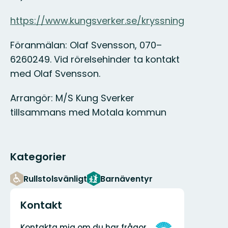
https://www.kungsverker.se/kryssning
Föranmälan: Olaf Svensson, 070–
6260249. Vid rörelsehinder ta kontakt
med Olaf Svensson.
Arrangör: M/S Kung Sverker
tillsammans med Motala kommun
Kategorier
Rullstolsvänligt
Barnäventyr
Kontakt
Adress
Organisationens
Kontakta mig om du har frågor