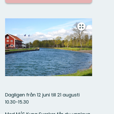
Bilder
Gå
till
helskärmsläge
Dagligen från 12 juni till 21 augusti
10.30-15.30