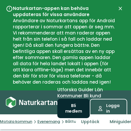
Naturkartan-appen kan behöva
Stän
uppdateras för vissa användare
Användare av Naturkartans app för Android
rapporterar i sommar att appen är seg mm.
Vi rekommenderar att man raderar appen
helt från sin telefon i så fall och laddar ned
igen! Då skall den fungera bättre. Den
befintliga appen skall ersättas av en ny app
efter sommaren. Den gamla appen laddar
all data för hela landet lokalt i appen (för
att klara offline-läge) men det innebär att
den blir för stor för vissa telefoner - då
behöver den raderas och laddas ned igen!
Utforska
Guider
Län
Kommuner
Bli kund
Bli
Logga
medlem
in
Upptäck
Miniguide
Motala kommun
Evenemang
Båtturer med guide på Göta kana