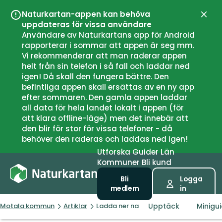
Naturkartan-appen kan behöva
Stän
uppdateras för vissa användare
Användare av Naturkartans app för Android
rapporterar i sommar att appen är seg mm.
Vi rekommenderar att man raderar appen
helt från sin telefon i så fall och laddar ned
igen! Då skall den fungera bättre. Den
befintliga appen skall ersättas av en ny app
efter sommaren. Den gamla appen laddar
all data för hela landet lokalt i appen (för
att klara offline-läge) men det innebär att
den blir för stor för vissa telefoner - då
behöver den raderas och laddas ned igen!
Utforska
Guider
Län
Kommuner
Bli kund
Bli
Logga
medlem
in
Upptäck
Minigu
Motala kommun
Artiklar
Ladda ner naturkartan som app till di