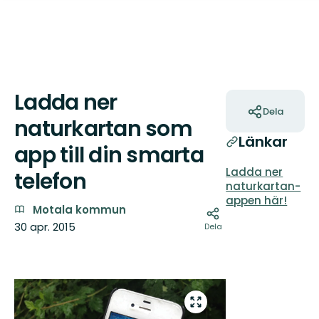
Ladda ner
Åtgärder
Dela
naturkartan som
Länkar
app till din smarta
Ladda ner
telefon
naturkartan-
appen här!
Motala kommun
30 apr. 2015
Dela
Bilder
Gå