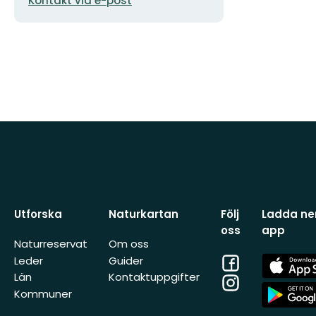
Kontakt via e-post
Utforska
Naturkartan
Följ
Ladda ner
oss
app
Naturreservat
Om oss
Facebook
App
Leder
Guider
Store
Län
Kontaktuppgifter
Instagram
App
Kommuner
Store