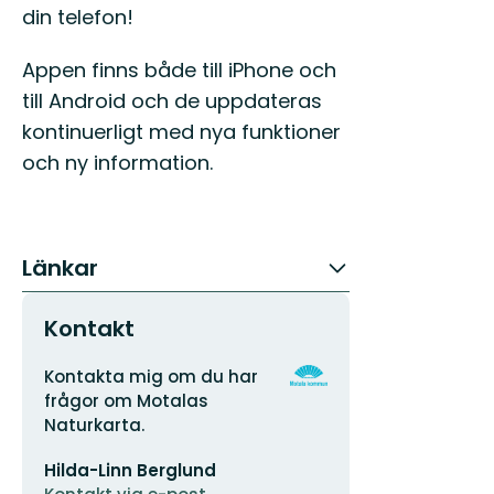
din telefon!
Appen finns både till iPhone och
till Android och de uppdateras
kontinuerligt med nya funktioner
och ny information.
Länkar
Kontakt
Adress
Organisationens
Kontakta mig om du har
logotyp
frågor om Motalas
Naturkarta.
E-
Hilda-Linn Berglund
postadress