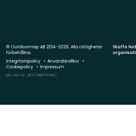
© Outdoormap AB 2014-2026. Alla rättigheter
Skaffa Natu
förbehållna.
organisat
Integritetspolicy
Användarvillkor
Cookiepolicy
Impressum
phx-sto-02 · 26.7.1 (449747a8c)