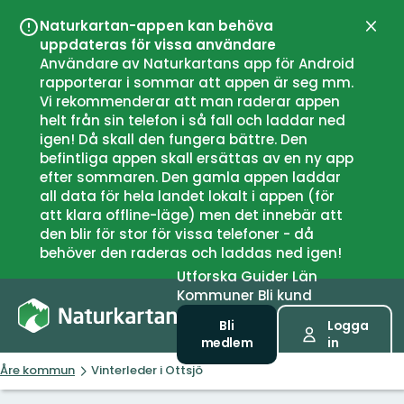
Naturkartan-appen kan behöva
Stän
uppdateras för vissa användare
Användare av Naturkartans app för Android
rapporterar i sommar att appen är seg mm.
Vi rekommenderar att man raderar appen
helt från sin telefon i så fall och laddar ned
igen! Då skall den fungera bättre. Den
befintliga appen skall ersättas av en ny app
efter sommaren. Den gamla appen laddar
all data för hela landet lokalt i appen (för
att klara offline-läge) men det innebär att
den blir för stor för vissa telefoner - då
behöver den raderas och laddas ned igen!
Utforska
Guider
Län
Kommuner
Bli kund
Bli
Logga
medlem
in
Åre kommun
Vinterleder i Ottsjö