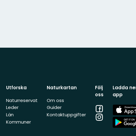
Utforska
Naturkartan
Följ
Ladda ner
oss
app
Naturreservat
Om oss
Facebook
App
Leder
Guider
Store
Län
Kontaktuppgifter
Instagram
App
Kommuner
Store