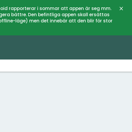
oid rapporterar i sommar att appen är seg mm.
Stän
gera bättre. Den befintliga appen skall ersättas
fline-läge) men det innebär att den blir för stor