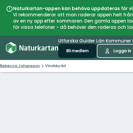
Naturkartan-appen kan behöva uppdateras för v
Vi rekommenderar att man raderar appen helt från si
av en ny app efter sommaren. Den gamla appen laddar
för vissa telefoner - då behöver den raderas och l
Utforska
Guider
Län
Kommuner
Bli medlem
Logga in
Rebecca Johansson
Vindskydd