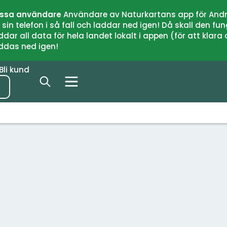
issa användare
Användare av Naturkartans app för Andr
n telefon i så fall och laddar ned igen! Då skall den fun
 all data för hela landet lokalt i appen (för att klara of
addas ned igen!
Bli kund