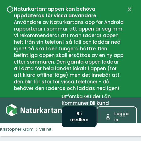
Naturkartan-appen kan behöva
Stän
uppdateras för vissa användare
Användare av Naturkartans app för Android
rapporterar i sommar att appen är seg mm.
Vi rekommenderar att man raderar appen
helt från sin telefon i så fall och laddar ned
igen! Då skall den fungera bättre. Den
befintliga appen skall ersättas av en ny app
efter sommaren. Den gamla appen laddar
all data för hela landet lokalt i appen (för
att klara offline-läge) men det innebär att
den blir för stor för vissa telefoner - då
behöver den raderas och laddas ned igen!
Utforska
Guider
Län
Kommuner
Bli kund
Bli
Logga
medlem
in
Kristopher Kram
Vill hit