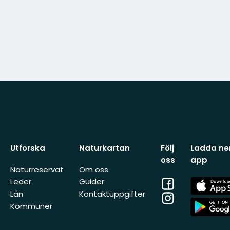
Utforska
Naturkartan
Följ
Ladda ner
oss
app
Naturreservat
Om oss
Facebook
App
Leder
Guider
Store
Län
Kontaktuppgifter
Instagram
App
Kommuner
Store