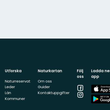
Utforska
Naturkartan
Följ
Ladda ner
oss
app
Naturreservat
Om oss
Facebook
App
Leder
Guider
Store
Län
Kontaktuppgifter
Instagram
App
Kommuner
Store