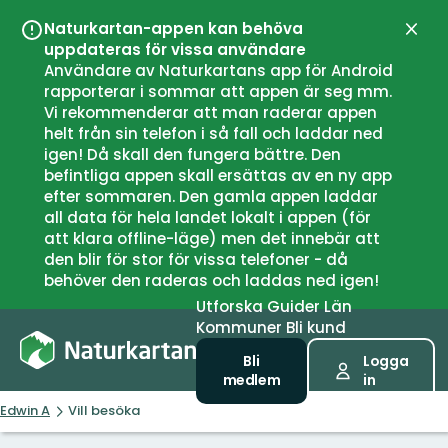
Naturkartan-appen kan behöva
Stän
uppdateras för vissa användare
Användare av Naturkartans app för Android
rapporterar i sommar att appen är seg mm.
Vi rekommenderar att man raderar appen
helt från sin telefon i så fall och laddar ned
igen! Då skall den fungera bättre. Den
befintliga appen skall ersättas av en ny app
efter sommaren. Den gamla appen laddar
all data för hela landet lokalt i appen (för
att klara offline-läge) men det innebär att
den blir för stor för vissa telefoner - då
behöver den raderas och laddas ned igen!
Utforska
Guider
Län
Kommuner
Bli kund
Bli
Logga
medlem
in
Edwin A
Vill besöka