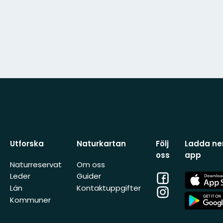
Utforska
Naturkartan
Följ
Ladda ner
oss
app
Naturreservat
Om oss
Facebook
App
Leder
Guider
Store
Län
Kontaktuppgifter
Instagram
App
Kommuner
Store