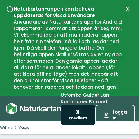
Naturkartan-appen kan behöva
Stän
uppdateras för vissa användare
Användare av Naturkartans app för Android
rapporterar i sommar att appen är seg mm.
Vi rekommenderar att man raderar appen
helt från sin telefon i så fall och laddar ned
igen! Då skall den fungera bättre. Den
befintliga appen skall ersättas av en ny app
efter sommaren. Den gamla appen laddar
all data för hela landet lokalt i appen (för
att klara offline-läge) men det innebär att
den blir för stor för vissa telefoner - då
behöver den raderas och laddas ned igen!
Utforska
Guider
Län
Kommuner
Bli kund
Bli
Logga
medlem
in
Wilmy
Vaxjo