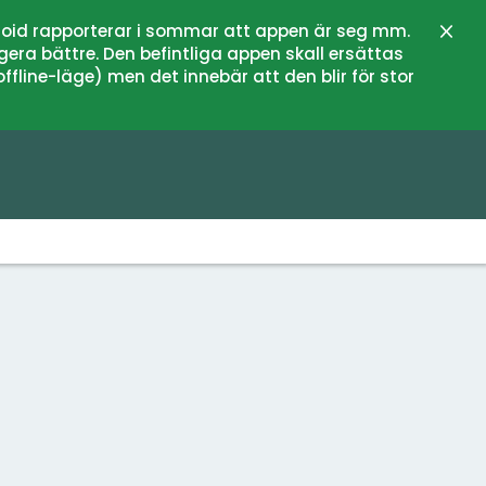
oid rapporterar i sommar att appen är seg mm.
Stän
gera bättre. Den befintliga appen skall ersättas
fline-läge) men det innebär att den blir för stor