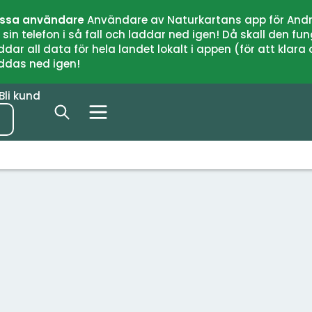
issa användare
Användare av Naturkartans app för Andr
n telefon i så fall och laddar ned igen! Då skall den fun
 all data för hela landet lokalt i appen (för att klara of
addas ned igen!
Bli kund