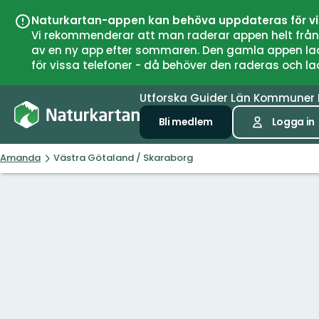
Naturkartan-appen kan behöva uppdateras för v
Vi rekommenderar att man raderar appen helt från si
av en ny app efter sommaren. Den gamla appen laddar
för vissa telefoner - då behöver den raderas och l
Utforska
Guider
Län
Kommuner
Bli medlem
Logga in
Amanda
Västra Götaland / Skaraborg