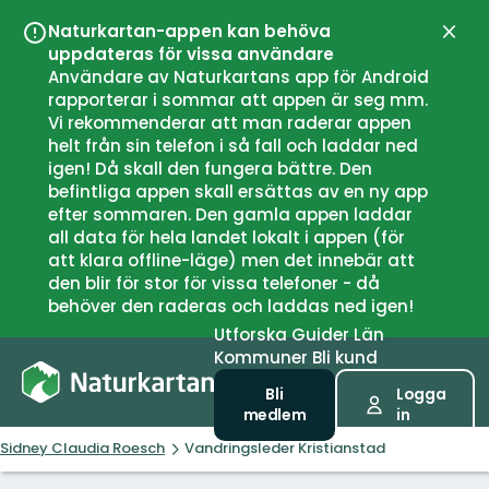
Naturkartan-appen kan behöva
Stän
uppdateras för vissa användare
Användare av Naturkartans app för Android
rapporterar i sommar att appen är seg mm.
Vi rekommenderar att man raderar appen
helt från sin telefon i så fall och laddar ned
igen! Då skall den fungera bättre. Den
befintliga appen skall ersättas av en ny app
efter sommaren. Den gamla appen laddar
all data för hela landet lokalt i appen (för
att klara offline-läge) men det innebär att
den blir för stor för vissa telefoner - då
behöver den raderas och laddas ned igen!
Utforska
Guider
Län
Kommuner
Bli kund
Bli
Logga
medlem
in
Sidney Claudia Roesch
Vandringsleder Kristianstad