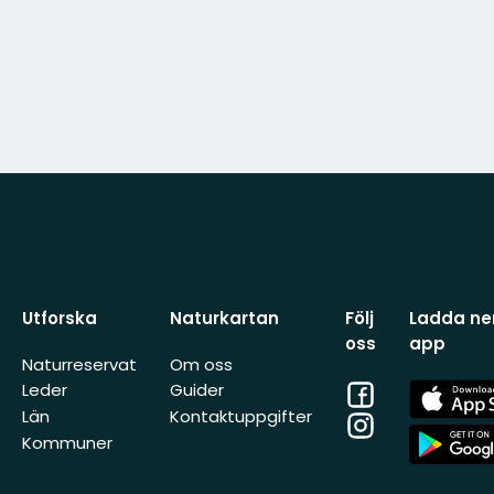
Utforska
Naturkartan
Följ
Ladda ner
oss
app
Naturreservat
Om oss
Facebook
App
Leder
Guider
Store
Län
Kontaktuppgifter
Instagram
App
Kommuner
Store