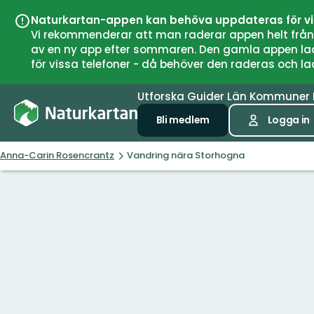
Naturkartan-appen kan behöva uppdateras för v
Vi rekommenderar att man raderar appen helt från si
av en ny app efter sommaren. Den gamla appen laddar
för vissa telefoner - då behöver den raderas och l
Utforska
Guider
Län
Kommuner
Bli medlem
Logga in
Anna-Carin Rosencrantz
Vandring nära Storhogna