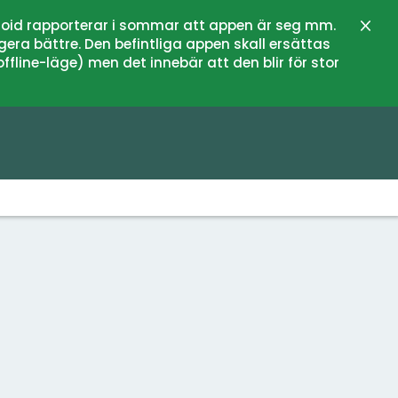
oid rapporterar i sommar att appen är seg mm.
Stän
gera bättre. Den befintliga appen skall ersättas
fline-läge) men det innebär att den blir för stor