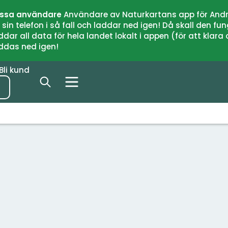
issa användare
Användare av Naturkartans app för Andr
n telefon i så fall och laddar ned igen! Då skall den fun
 all data för hela landet lokalt i appen (för att klara of
addas ned igen!
Bli kund