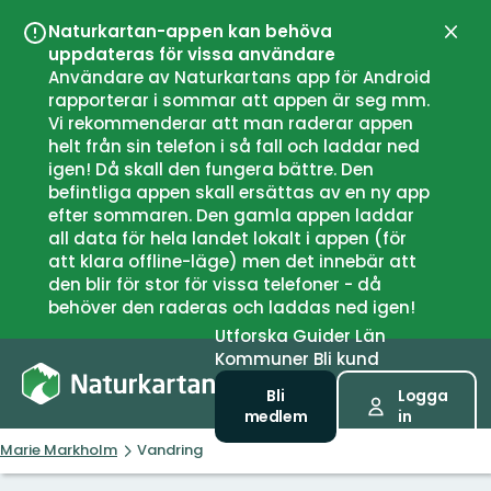
Naturkartan-appen kan behöva
Stän
uppdateras för vissa användare
Användare av Naturkartans app för Android
rapporterar i sommar att appen är seg mm.
Vi rekommenderar att man raderar appen
helt från sin telefon i så fall och laddar ned
igen! Då skall den fungera bättre. Den
befintliga appen skall ersättas av en ny app
efter sommaren. Den gamla appen laddar
all data för hela landet lokalt i appen (för
att klara offline-läge) men det innebär att
den blir för stor för vissa telefoner - då
behöver den raderas och laddas ned igen!
Utforska
Guider
Län
Kommuner
Bli kund
Bli
Logga
medlem
in
Marie Markholm
Vandring