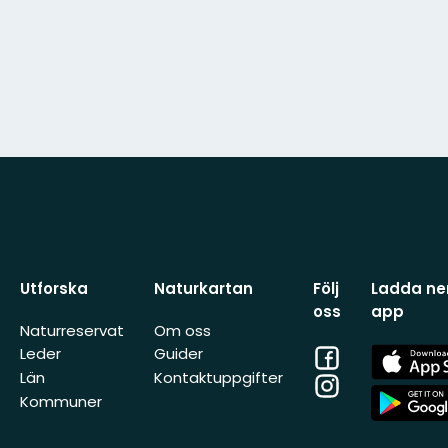
Utforska
Naturkartan
Följ
Ladda ner
oss
app
Naturreservat
Om oss
Facebook
App
Leder
Guider
Store
Län
Kontaktuppgifter
Instagram
App
Kommuner
Store