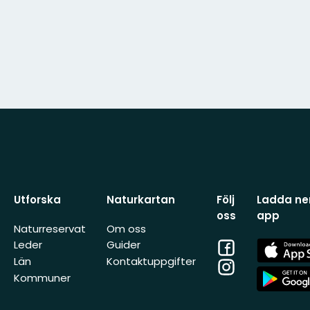
Utforska
Naturkartan
Följ
Ladda ner
oss
app
Naturreservat
Om oss
Facebook
App
Leder
Guider
Store
Län
Kontaktuppgifter
Instagram
App
Kommuner
Store