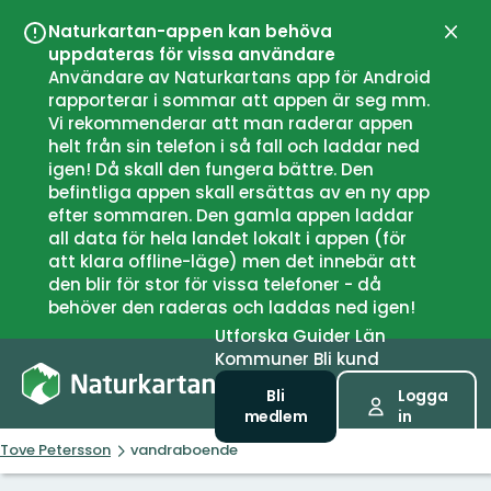
Naturkartan-appen kan behöva
Stän
uppdateras för vissa användare
Användare av Naturkartans app för Android
rapporterar i sommar att appen är seg mm.
Vi rekommenderar att man raderar appen
helt från sin telefon i så fall och laddar ned
igen! Då skall den fungera bättre. Den
befintliga appen skall ersättas av en ny app
efter sommaren. Den gamla appen laddar
all data för hela landet lokalt i appen (för
att klara offline-läge) men det innebär att
den blir för stor för vissa telefoner - då
behöver den raderas och laddas ned igen!
Utforska
Guider
Län
Kommuner
Bli kund
Bli
Logga
medlem
in
Tove Petersson
vandraboende