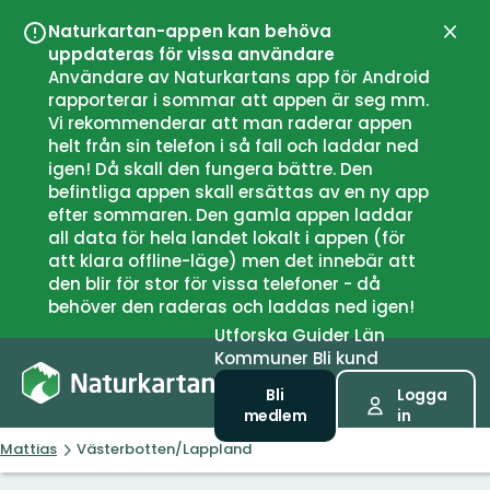
Naturkartan-appen kan behöva
Stän
uppdateras för vissa användare
Användare av Naturkartans app för Android
rapporterar i sommar att appen är seg mm.
Vi rekommenderar att man raderar appen
helt från sin telefon i så fall och laddar ned
igen! Då skall den fungera bättre. Den
befintliga appen skall ersättas av en ny app
efter sommaren. Den gamla appen laddar
all data för hela landet lokalt i appen (för
att klara offline-läge) men det innebär att
den blir för stor för vissa telefoner - då
behöver den raderas och laddas ned igen!
Utforska
Guider
Län
Kommuner
Bli kund
Bli
Logga
medlem
in
Mattias
Västerbotten/Lappland