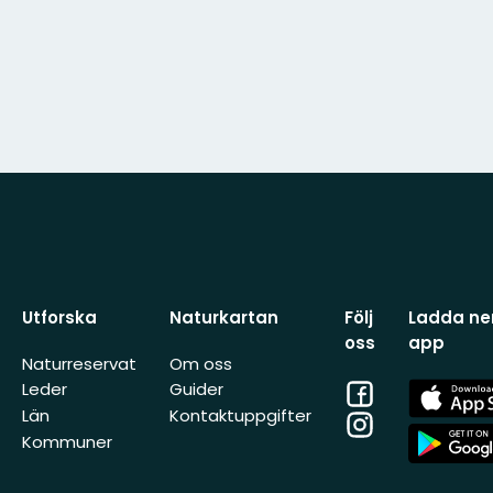
Utforska
Naturkartan
Följ
Ladda ner
oss
app
Naturreservat
Om oss
Facebook
App
Leder
Guider
Store
Län
Kontaktuppgifter
Instagram
App
Kommuner
Store