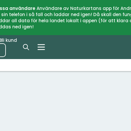
issa användare
Användare av Naturkartans app för Andr
n telefon i så fall och laddar ned igen! Då skall den fun
 all data för hela landet lokalt i appen (för att klara of
addas ned igen!
Bli kund