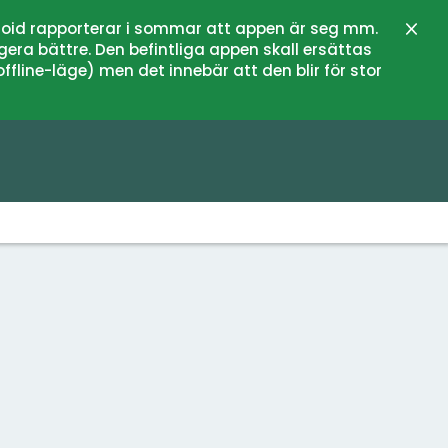
oid rapporterar i sommar att appen är seg mm.
Stän
gera bättre. Den befintliga appen skall ersättas
fline-läge) men det innebär att den blir för stor