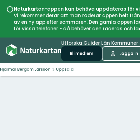
Naturkartan-appen kan behöva uppdateras för v
Vi rekommenderar att man raderar appen helt från si
av en ny app efter sommaren. Den gamla appen laddar
för vissa telefoner - då behöver den raderas och l
Utforska
Guider
Län
Kommuner
Bli medlem
Logga in
Hjalmar Bergom Larsson
Uppsala