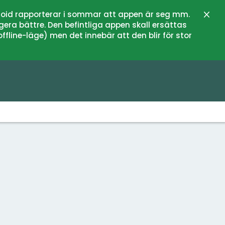
oid rapporterar i sommar att appen är seg mm.
Stän
gera bättre. Den befintliga appen skall ersättas
fline-läge) men det innebär att den blir för stor