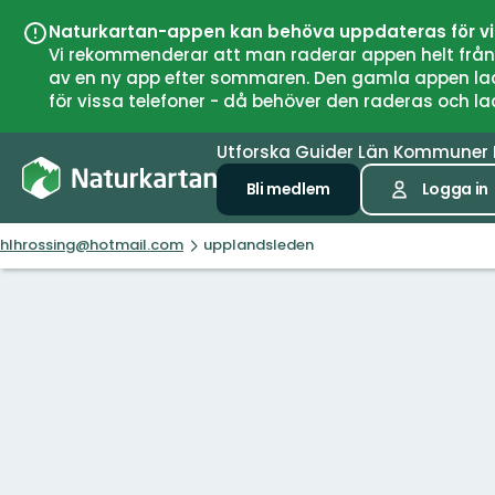
Naturkartan-appen kan behöva uppdateras för v
Vi rekommenderar att man raderar appen helt från si
av en ny app efter sommaren. Den gamla appen laddar
för vissa telefoner - då behöver den raderas och l
Utforska
Guider
Län
Kommuner
Bli medlem
Logga in
hlhrossing@hotmail.com
upplandsleden