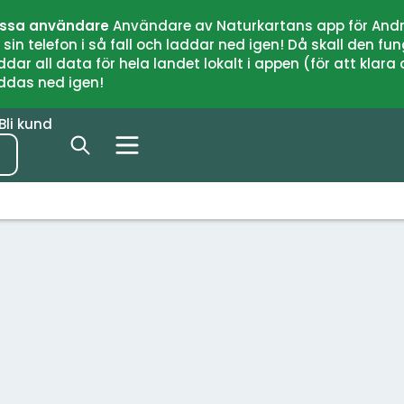
issa användare
Användare av Naturkartans app för Andr
n telefon i så fall och laddar ned igen! Då skall den fun
 all data för hela landet lokalt i appen (för att klara of
addas ned igen!
Bli kund