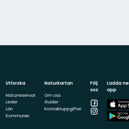
Utforska
Naturkartan
Följ
Ladda ner
oss
app
Naturreservat
Om oss
Facebook
App
Leder
Guider
Store
Län
Kontaktuppgifter
Instagram
App
Kommuner
Store