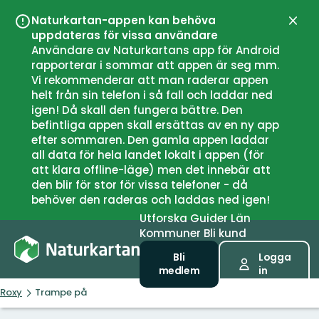
Naturkartan-appen kan behöva
Stän
uppdateras för vissa användare
Användare av Naturkartans app för Android
rapporterar i sommar att appen är seg mm.
Vi rekommenderar att man raderar appen
helt från sin telefon i så fall och laddar ned
igen! Då skall den fungera bättre. Den
befintliga appen skall ersättas av en ny app
efter sommaren. Den gamla appen laddar
all data för hela landet lokalt i appen (för
att klara offline-läge) men det innebär att
den blir för stor för vissa telefoner - då
behöver den raderas och laddas ned igen!
Utforska
Guider
Län
Kommuner
Bli kund
Bli
Logga
medlem
in
Roxy
Trampe på