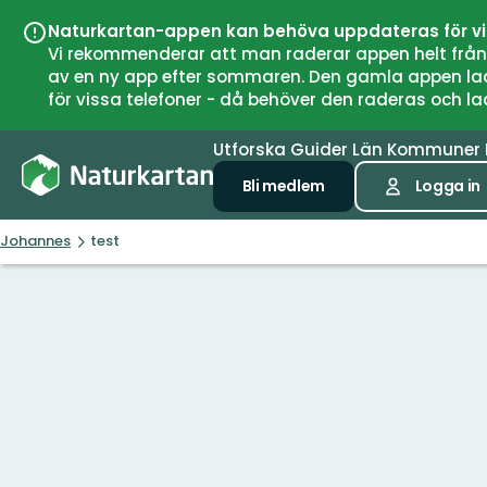
Naturkartan-appen kan behöva uppdateras för v
Vi rekommenderar att man raderar appen helt från si
av en ny app efter sommaren. Den gamla appen laddar
för vissa telefoner - då behöver den raderas och l
Utforska
Guider
Län
Kommuner
Bli medlem
Logga in
Johannes
test