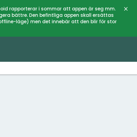
oid rapporterar i sommar att appen är seg mm.
Stän
gera bättre. Den befintliga appen skall ersättas
fline-läge) men det innebär att den blir för stor