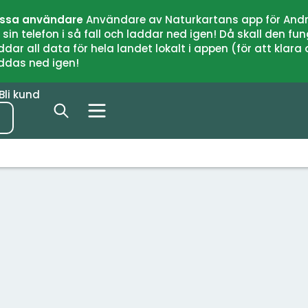
issa användare
Användare av Naturkartans app för Andr
n telefon i så fall och laddar ned igen! Då skall den fun
 all data för hela landet lokalt i appen (för att klara of
addas ned igen!
Bli kund