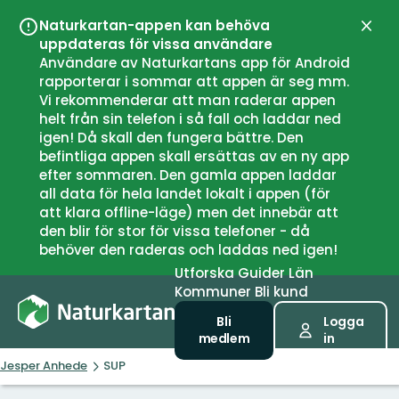
Naturkartan-appen kan behöva
Stän
uppdateras för vissa användare
Användare av Naturkartans app för Android
rapporterar i sommar att appen är seg mm.
Vi rekommenderar att man raderar appen
helt från sin telefon i så fall och laddar ned
igen! Då skall den fungera bättre. Den
befintliga appen skall ersättas av en ny app
efter sommaren. Den gamla appen laddar
all data för hela landet lokalt i appen (för
att klara offline-läge) men det innebär att
den blir för stor för vissa telefoner - då
behöver den raderas och laddas ned igen!
Utforska
Guider
Län
Kommuner
Bli kund
Bli
Logga
medlem
in
Jesper Anhede
SUP