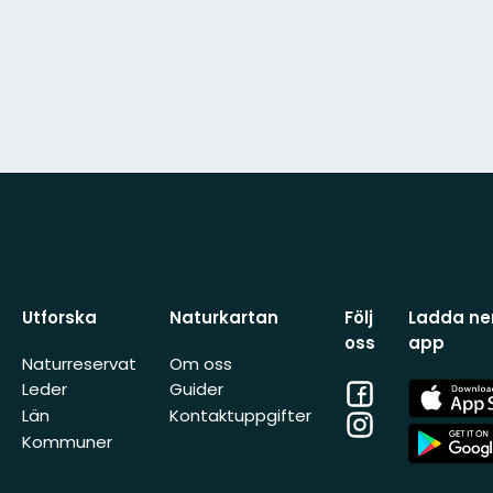
Utforska
Naturkartan
Följ
Ladda ner
oss
app
Naturreservat
Om oss
Facebook
App
Leder
Guider
Store
Län
Kontaktuppgifter
Instagram
App
Kommuner
Store