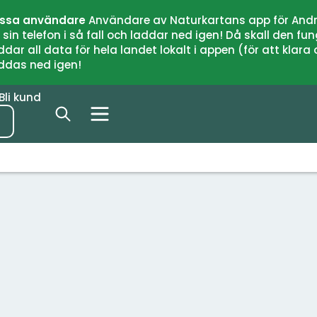
issa användare
Användare av Naturkartans app för Andr
n telefon i så fall och laddar ned igen! Då skall den fun
 all data för hela landet lokalt i appen (för att klara of
addas ned igen!
Bli kund