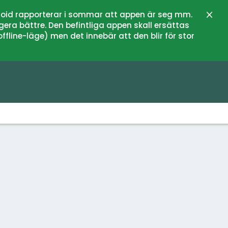
oid rapporterar i sommar att appen är seg mm.
Stän
gera bättre. Den befintliga appen skall ersättas
fline-läge) men det innebär att den blir för stor