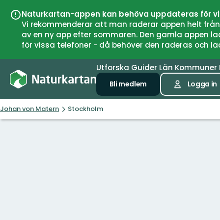
Naturkartan-appen kan behöva uppdateras för v
Vi rekommenderar att man raderar appen helt från si
av en ny app efter sommaren. Den gamla appen laddar
för vissa telefoner - då behöver den raderas och l
Utforska
Guider
Län
Kommuner
Bli medlem
Logga in
Johan von Matern
Stockholm