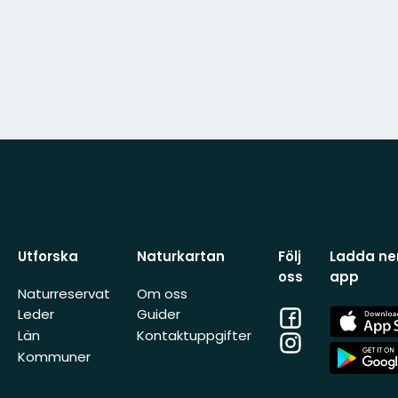
Utforska
Naturkartan
Följ
Ladda ner
oss
app
Naturreservat
Om oss
Facebook
App
Leder
Guider
Store
Län
Kontaktuppgifter
Instagram
App
Kommuner
Store