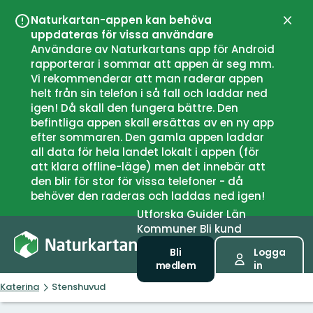
Naturkartan-appen kan behöva
Stän
uppdateras för vissa användare
Användare av Naturkartans app för Android
rapporterar i sommar att appen är seg mm.
Vi rekommenderar att man raderar appen
helt från sin telefon i så fall och laddar ned
igen! Då skall den fungera bättre. Den
befintliga appen skall ersättas av en ny app
efter sommaren. Den gamla appen laddar
all data för hela landet lokalt i appen (för
att klara offline-läge) men det innebär att
den blir för stor för vissa telefoner - då
behöver den raderas och laddas ned igen!
Utforska
Guider
Län
Kommuner
Bli kund
Bli
Logga
medlem
in
Katerina
Stenshuvud