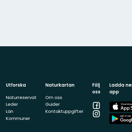
Utforska
Naturkartan
Följ
Ladda ner
oss
app
Naturreservat
Om oss
Facebook
App
Leder
Guider
Store
Län
Kontaktuppgifter
Instagram
App
Kommuner
Store