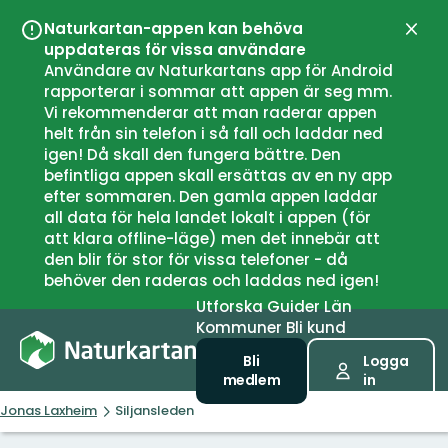
Naturkartan-appen kan behöva
Stän
uppdateras för vissa användare
Användare av Naturkartans app för Android
rapporterar i sommar att appen är seg mm.
Vi rekommenderar att man raderar appen
helt från sin telefon i så fall och laddar ned
igen! Då skall den fungera bättre. Den
befintliga appen skall ersättas av en ny app
efter sommaren. Den gamla appen laddar
all data för hela landet lokalt i appen (för
att klara offline-läge) men det innebär att
den blir för stor för vissa telefoner - då
behöver den raderas och laddas ned igen!
Utforska
Guider
Län
Kommuner
Bli kund
Bli
Logga
medlem
in
Jonas Laxheim
Siljansleden