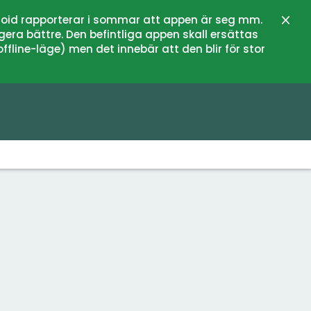
oid rapporterar i sommar att appen är seg mm.
Stän
gera bättre. Den befintliga appen skall ersättas
fline-läge) men det innebär att den blir för stor