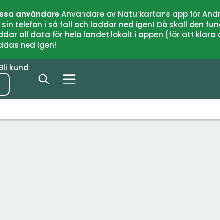
issa användare
Användare av Naturkartans app för Andr
n telefon i så fall och laddar ned igen! Då skall den fun
 all data för hela landet lokalt i appen (för att klara of
addas ned igen!
Bli kund