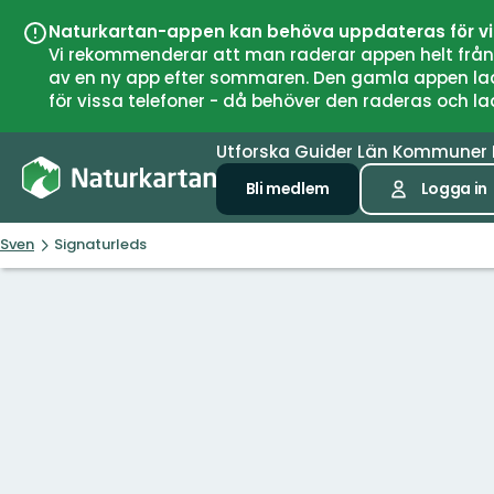
Naturkartan-appen kan behöva uppdateras för v
Vi rekommenderar att man raderar appen helt från si
av en ny app efter sommaren. Den gamla appen laddar
för vissa telefoner - då behöver den raderas och l
Utforska
Guider
Län
Kommuner
Bli medlem
Logga in
Sven
Signaturleds