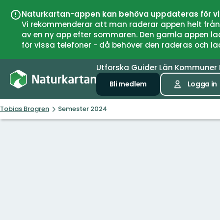
Naturkartan-appen kan behöva uppdateras för v
Vi rekommenderar att man raderar appen helt från si
av en ny app efter sommaren. Den gamla appen laddar
för vissa telefoner - då behöver den raderas och l
Utforska
Guider
Län
Kommuner
Bli medlem
Logga in
Tobias Brogren
Semester 2024