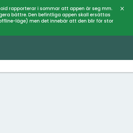
oid rapporterar i sommar att appen är seg mm.
Stän
gera bättre. Den befintliga appen skall ersättas
fline-läge) men det innebär att den blir för stor