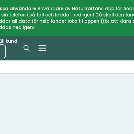
issa användare
Användare av Naturkartans app för Andr
n telefon i så fall och laddar ned igen! Då skall den fun
 all data för hela landet lokalt i appen (för att klara of
addas ned igen!
Bli kund