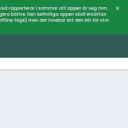
oid rapporterar i sommar att appen är seg mm.
Stän
gera bättre. Den befintliga appen skall ersättas
fline-läge) men det innebär att den blir för stor