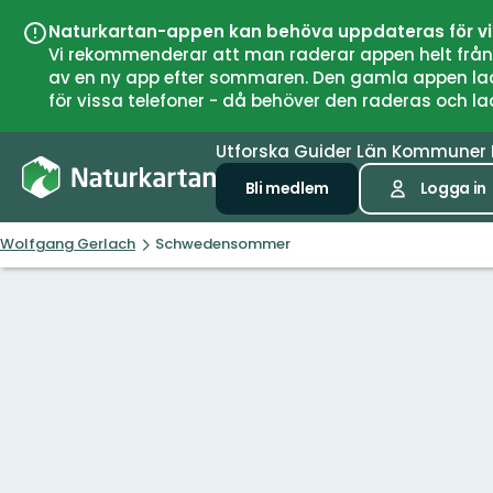
Naturkartan-appen kan behöva uppdateras för v
Vi rekommenderar att man raderar appen helt från si
av en ny app efter sommaren. Den gamla appen laddar
för vissa telefoner - då behöver den raderas och l
Utforska
Guider
Län
Kommuner
Bli medlem
Logga in
Wolfgang Gerlach
Schwedensommer