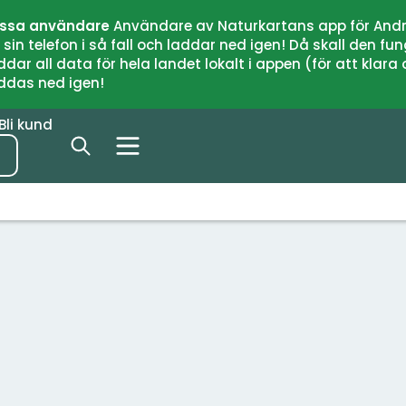
issa användare
Användare av Naturkartans app för Andr
n telefon i så fall och laddar ned igen! Då skall den fun
 all data för hela landet lokalt i appen (för att klara of
addas ned igen!
Bli kund