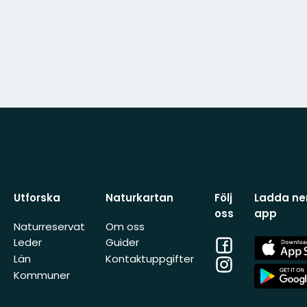
Utforska
Naturkartan
Följ
Ladda ner
oss
app
Naturreservat
Om oss
Facebook
App
Leder
Guider
Store
Län
Kontaktuppgifter
Instagram
App
Kommuner
Store