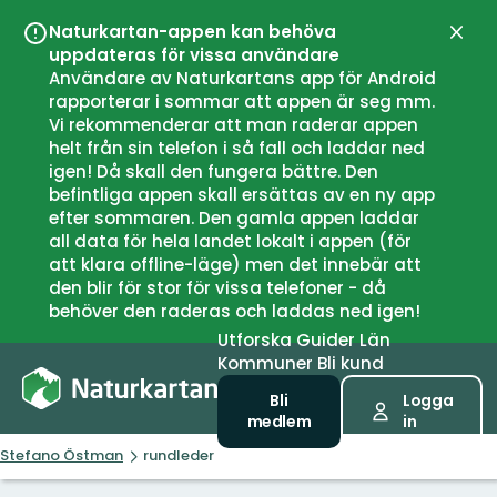
Naturkartan-appen kan behöva
Stän
uppdateras för vissa användare
Användare av Naturkartans app för Android
rapporterar i sommar att appen är seg mm.
Vi rekommenderar att man raderar appen
helt från sin telefon i så fall och laddar ned
igen! Då skall den fungera bättre. Den
befintliga appen skall ersättas av en ny app
efter sommaren. Den gamla appen laddar
all data för hela landet lokalt i appen (för
att klara offline-läge) men det innebär att
den blir för stor för vissa telefoner - då
behöver den raderas och laddas ned igen!
Utforska
Guider
Län
Kommuner
Bli kund
Bli
Logga
medlem
in
Stefano Östman
rundleder