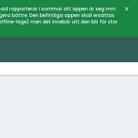
oid rapporterar i sommar att appen är seg mm.
Stän
gera bättre. Den befintliga appen skall ersättas
fline-läge) men det innebär att den blir för stor