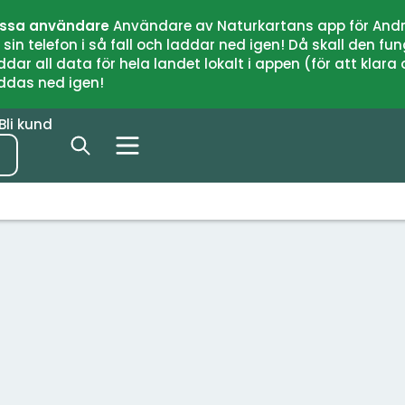
issa användare
Användare av Naturkartans app för Andr
n telefon i så fall och laddar ned igen! Då skall den fun
 all data för hela landet lokalt i appen (för att klara of
addas ned igen!
Bli kund