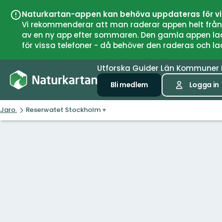
Naturkartan-appen kan behöva uppdateras för v
Vi rekommenderar att man raderar appen helt från si
av en ny app efter sommaren. Den gamla appen laddar
för vissa telefoner - då behöver den raderas och l
Utforska
Guider
Län
Kommuner
Bli medlem
Logga in
Jaro.
Reserwatet Stockholm +