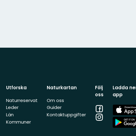
Utforska
Naturkartan
Följ
Ladda ner
oss
app
Naturreservat
Om oss
Facebook
App
Leder
Guider
Store
Län
Kontaktuppgifter
Instagram
App
Kommuner
Store