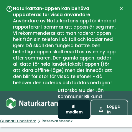
Naturkartan-appen kan behöva
Stän
uppdateras för vissa användare
Användare av Naturkartans app för Android
rapporterar i sommar att appen är seg mm.
Vi rekommenderar att man raderar appen
helt från sin telefon i så fall och laddar ned
igen! Då skall den fungera bättre. Den
befintliga appen skall ersättas av en ny app
efter sommaren. Den gamla appen laddar
all data för hela landet lokalt i appen (för
att klara offline-läge) men det innebär att
den blir för stor för vissa telefoner - då
behöver den raderas och laddas ned igen!
Utforska
Guider
Län
Kommuner
Bli kund
Bli
Logga
medlem
in
Gunnar Lundström
Reservatsbesök