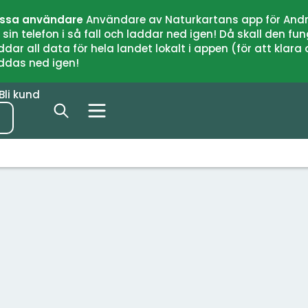
issa användare
Användare av Naturkartans app för Andr
n telefon i så fall och laddar ned igen! Då skall den fun
 all data för hela landet lokalt i appen (för att klara of
addas ned igen!
Bli kund