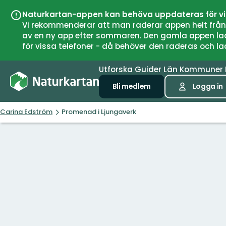
Naturkartan-appen kan behöva uppdateras för v
Vi rekommenderar att man raderar appen helt från si
av en ny app efter sommaren. Den gamla appen laddar
för vissa telefoner - då behöver den raderas och l
Utforska
Guider
Län
Kommuner
Bli medlem
Logga in
Carina Edström
Promenad i Ljungaverk