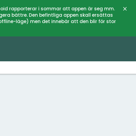
oid rapporterar i sommar att appen är seg mm.
Stän
gera bättre. Den befintliga appen skall ersättas
fline-läge) men det innebär att den blir för stor