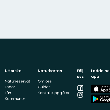
Utforska
Naturkartan
Följ
Ladda ner
oss
app
Naturreservat
Om oss
Facebook
App
Leder
Guider
Store
Län
Kontaktuppgifter
Instagram
App
Kommuner
Store