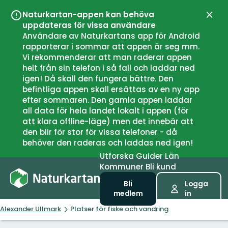
Naturkartan-appen kan behöva
Stän
uppdateras för vissa användare
Användare av Naturkartans app för Android
rapporterar i sommar att appen är seg mm.
Vi rekommenderar att man raderar appen
helt från sin telefon i så fall och laddar ned
igen! Då skall den fungera bättre. Den
befintliga appen skall ersättas av en ny app
efter sommaren. Den gamla appen laddar
all data för hela landet lokalt i appen (för
att klara offline-läge) men det innebär att
den blir för stor för vissa telefoner - då
behöver den raderas och laddas ned igen!
Utforska
Guider
Län
Kommuner
Bli kund
Bli
Logga
medlem
in
Alexander Ullmark
Platser för fiske och vandring