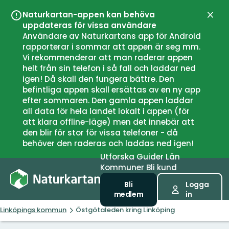
Naturkartan-appen kan behöva
Stän
uppdateras för vissa användare
Användare av Naturkartans app för Android
rapporterar i sommar att appen är seg mm.
Vi rekommenderar att man raderar appen
helt från sin telefon i så fall och laddar ned
igen! Då skall den fungera bättre. Den
befintliga appen skall ersättas av en ny app
efter sommaren. Den gamla appen laddar
all data för hela landet lokalt i appen (för
att klara offline-läge) men det innebär att
den blir för stor för vissa telefoner - då
behöver den raderas och laddas ned igen!
Utforska
Guider
Län
Kommuner
Bli kund
Bli
Logga
medlem
in
Linköpings kommun
Östgötaleden kring Linköping