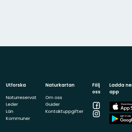
Utforska
Naturkartan
Följ
Ladda ner
oss
app
Naturreservat
Om oss
Facebook
App
Leder
Guider
Store
Län
Kontaktuppgifter
Instagram
App
Kommuner
Store