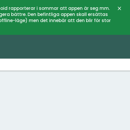
oid rapporterar i sommar att appen är seg mm.
Stän
gera bättre. Den befintliga appen skall ersättas
fline-läge) men det innebär att den blir för stor