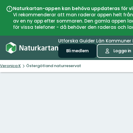
Naturkartan-appen kan behöva uppdateras för v
Vi rekommenderar att man raderar appen helt från si
av en ny app efter sommaren. Den gamla appen laddar
för vissa telefoner - då behöver den raderas och l
Utforska
Guider
Län
Kommuner
Bli medlem
Logga in
Veronica K
Östergötland naturreservat