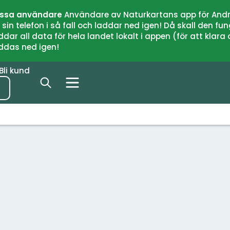
issa användare
Användare av Naturkartans app för Andr
n telefon i så fall och laddar ned igen! Då skall den fun
 all data för hela landet lokalt i appen (för att klara of
addas ned igen!
Bli kund