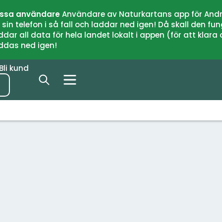
issa användare
Användare av Naturkartans app för Andr
n telefon i så fall och laddar ned igen! Då skall den fun
 all data för hela landet lokalt i appen (för att klara of
addas ned igen!
Bli kund