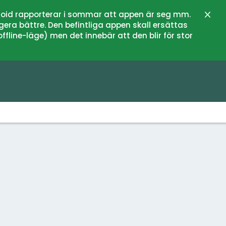
oid rapporterar i sommar att appen är seg mm.
Stän
gera bättre. Den befintliga appen skall ersättas
fline-läge) men det innebär att den blir för stor