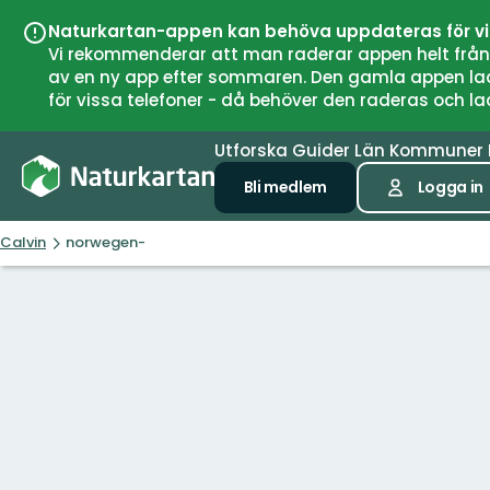
Naturkartan-appen kan behöva uppdateras för v
Vi rekommenderar att man raderar appen helt från si
av en ny app efter sommaren. Den gamla appen laddar
för vissa telefoner - då behöver den raderas och l
Utforska
Guider
Län
Kommuner
Bli medlem
Logga in
Calvin
norwegen-