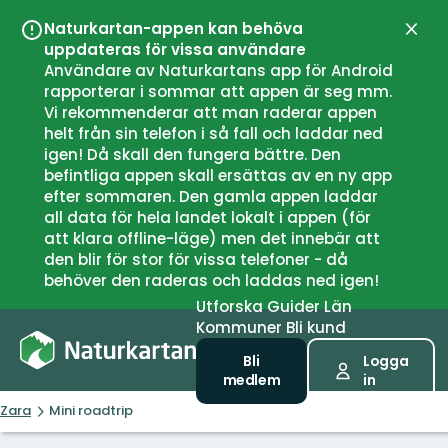
Naturkartan-appen kan behöva
Stän
uppdateras för vissa användare
Användare av Naturkartans app för Android
rapporterar i sommar att appen är seg mm.
Vi rekommenderar att man raderar appen
helt från sin telefon i så fall och laddar ned
igen! Då skall den fungera bättre. Den
befintliga appen skall ersättas av en ny app
efter sommaren. Den gamla appen laddar
all data för hela landet lokalt i appen (för
att klara offline-läge) men det innebär att
den blir för stor för vissa telefoner - då
behöver den raderas och laddas ned igen!
Utforska
Guider
Län
Kommuner
Bli kund
Bli
Logga
medlem
in
Zara
Mini roadtrip