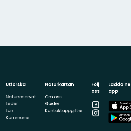
Utforska
Naturkartan
Följ
Ladda ner
oss
app
Naturreservat
Om oss
Facebook
App
Leder
Guider
Store
Län
Kontaktuppgifter
Instagram
App
Kommuner
Store