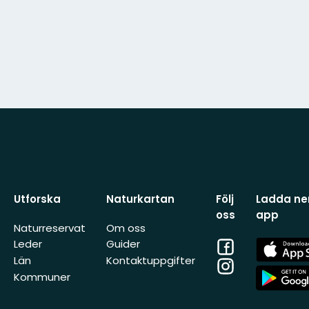
Utforska
Naturkartan
Följ
Ladda ner
oss
app
Naturreservat
Om oss
Facebook
App
Leder
Guider
Store
Län
Kontaktuppgifter
Instagram
App
Kommuner
Store