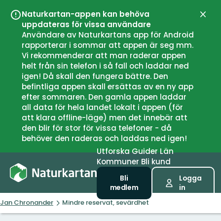
Naturkartan-appen kan behöva
Stän
uppdateras för vissa användare
Användare av Naturkartans app för Android
rapporterar i sommar att appen är seg mm.
Vi rekommenderar att man raderar appen
helt från sin telefon i så fall och laddar ned
igen! Då skall den fungera bättre. Den
befintliga appen skall ersättas av en ny app
efter sommaren. Den gamla appen laddar
all data för hela landet lokalt i appen (för
att klara offline-läge) men det innebär att
den blir för stor för vissa telefoner - då
behöver den raderas och laddas ned igen!
Utforska
Guider
Län
Kommuner
Bli kund
Bli
Logga
medlem
in
Jan Chronander
Mindre reservat, sevärdhet