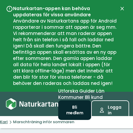
Naturkartan-appen kan behöva
Stän
uppdateras för vissa användare
Användare av Naturkartans app för Android
rapporterar i sommar att appen är seg mm.
Vi rekommenderar att man raderar appen
helt från sin telefon i så fall och laddar ned
igen! Då skall den fungera bättre. Den
befintliga appen skall ersättas av en ny app
efter sommaren. Den gamla appen laddar
all data för hela landet lokalt i appen (för
att klara offline-läge) men det innebär att
den blir för stor för vissa telefoner - då
behöver den raderas och laddas ned igen!
Utforska
Guider
Län
Kommuner
Bli kund
Bli
Logga
medlem
in
Karl
Marschträning inför sommaren