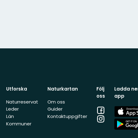
Utforska
Naturkartan
Följ
Ladda ner
oss
app
Naturreservat
Om oss
Facebook
App
Leder
Guider
Store
Län
Kontaktuppgifter
Instagram
App
Kommuner
Store