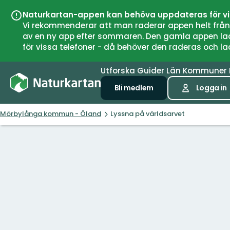
Naturkartan-appen kan behöva uppdateras för v
Vi rekommenderar att man raderar appen helt från si
av en ny app efter sommaren. Den gamla appen laddar
för vissa telefoner - då behöver den raderas och l
Utforska
Guider
Län
Kommuner
Bli medlem
Logga in
Mörbylånga kommun - Öland
Lyssna på världsarvet