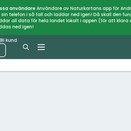
issa användare
Användare av Naturkartans app för Andr
n telefon i så fall och laddar ned igen! Då skall den fun
 all data för hela landet lokalt i appen (för att klara of
addas ned igen!
Bli kund