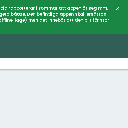
oid rapporterar i sommar att appen är seg mm.
Stän
gera bättre. Den befintliga appen skall ersättas
fline-läge) men det innebär att den blir för stor