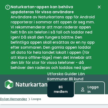
Naturkartan-appen kan behöva
Stän
uppdateras för vissa användare
Användare av Naturkartans app för Android
rapporterar i sommar att appen är seg mm.
Vi rekommenderar att man raderar appen
helt från sin telefon i så fall och laddar ned
igen! Då skall den fungera bättre. Den
befintliga appen skall ersättas av en ny app
efter sommaren. Den gamla appen laddar
all data för hela landet lokalt i appen (för
att klara offline-läge) men det innebär att
den blir för stor för vissa telefoner - då
behöver den raderas och laddas ned igen!
Utforska
Guider
Län
Kommuner
Bli kund
Bli
Logga
medlem
in
Dylan Hernandez
Loops