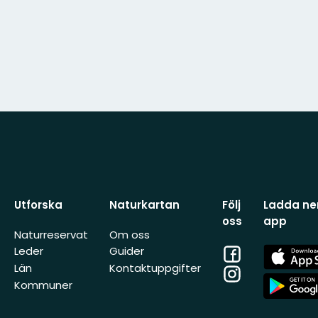
Utforska
Naturkartan
Följ
Ladda ner
oss
app
Naturreservat
Om oss
Facebook
App
Leder
Guider
Store
Län
Kontaktuppgifter
Instagram
App
Kommuner
Store