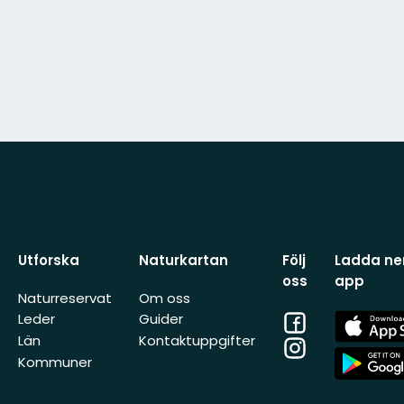
Utforska
Naturkartan
Följ
Ladda ner
oss
app
Naturreservat
Om oss
Facebook
App
Leder
Guider
Store
Län
Kontaktuppgifter
Instagram
App
Kommuner
Store