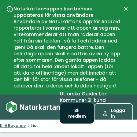
Naturkartan-appen kan behöva
Stän
uppdateras för vissa användare
Användare av Naturkartans app för Android
rapporterar i sommar att appen är seg mm.
Vi rekommenderar att man raderar appen
helt från sin telefon i så fall och laddar ned
igen! Då skall den fungera bättre. Den
befintliga appen skall ersättas av en ny app
efter sommaren. Den gamla appen laddar
all data för hela landet lokalt i appen (för
att klara offline-läge) men det innebär att
den blir för stor för vissa telefoner - då
behöver den raderas och laddas ned igen!
Utforska
Guider
Län
Kommuner
Bli kund
Bli
Logga
medlem
in
Kiril Boyanov
List