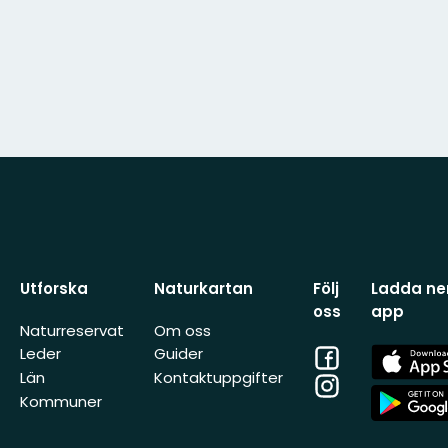
Utforska
Naturkartan
Följ
Ladda ner
oss
app
Naturreservat
Om oss
Facebook
App
Leder
Guider
Store
Län
Kontaktuppgifter
Instagram
App
Kommuner
Store