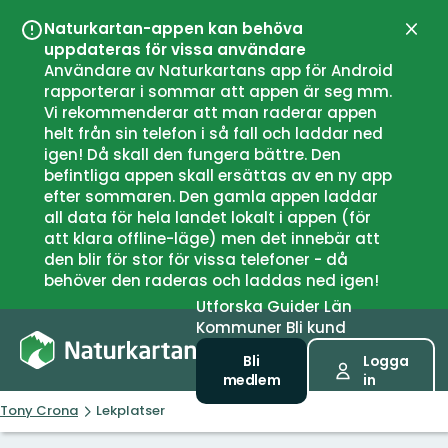
Naturkartan-appen kan behöva
Stän
uppdateras för vissa användare
Användare av Naturkartans app för Android
rapporterar i sommar att appen är seg mm.
Vi rekommenderar att man raderar appen
helt från sin telefon i så fall och laddar ned
igen! Då skall den fungera bättre. Den
befintliga appen skall ersättas av en ny app
efter sommaren. Den gamla appen laddar
all data för hela landet lokalt i appen (för
att klara offline-läge) men det innebär att
den blir för stor för vissa telefoner - då
behöver den raderas och laddas ned igen!
Utforska
Guider
Län
Kommuner
Bli kund
Bli
Logga
medlem
in
Tony Crona
Lekplatser