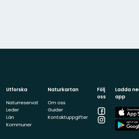
Utforska
Naturkartan
Följ
Ladda ner
oss
app
Naturreservat
Om oss
Facebook
App
Leder
Guider
Store
Län
Kontaktuppgifter
Instagram
App
Kommuner
Store