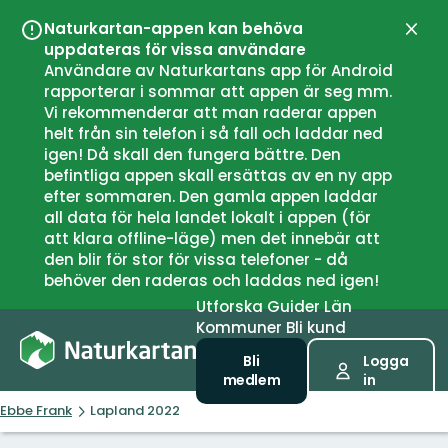
Naturkartan-appen kan behöva
Stän
uppdateras för vissa användare
Användare av Naturkartans app för Android
rapporterar i sommar att appen är seg mm.
Vi rekommenderar att man raderar appen
helt från sin telefon i så fall och laddar ned
igen! Då skall den fungera bättre. Den
befintliga appen skall ersättas av en ny app
efter sommaren. Den gamla appen laddar
all data för hela landet lokalt i appen (för
att klara offline-läge) men det innebär att
den blir för stor för vissa telefoner - då
behöver den raderas och laddas ned igen!
Utforska
Guider
Län
Kommuner
Bli kund
Bli
Logga
medlem
in
Ebbe Frank
Lapland 2022