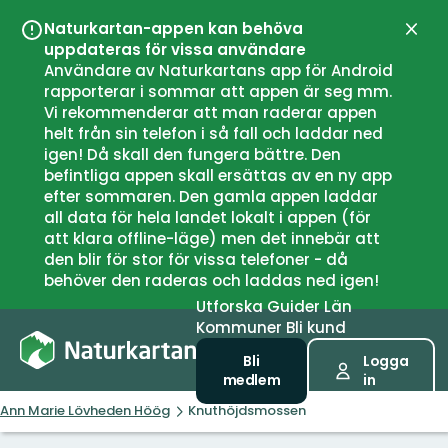
Naturkartan-appen kan behöva
Stän
uppdateras för vissa användare
Användare av Naturkartans app för Android
rapporterar i sommar att appen är seg mm.
Vi rekommenderar att man raderar appen
helt från sin telefon i så fall och laddar ned
igen! Då skall den fungera bättre. Den
befintliga appen skall ersättas av en ny app
efter sommaren. Den gamla appen laddar
all data för hela landet lokalt i appen (för
att klara offline-läge) men det innebär att
den blir för stor för vissa telefoner - då
behöver den raderas och laddas ned igen!
Utforska
Guider
Län
Kommuner
Bli kund
Bli
Logga
medlem
in
Ann Marie Lövheden Höög
Knuthöjdsmossen