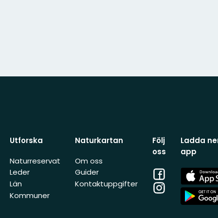
Utforska
Naturkartan
Följ
Ladda ner
oss
app
Naturreservat
Om oss
Facebook
App
Leder
Guider
Store
Län
Kontaktuppgifter
Instagram
App
Kommuner
Store