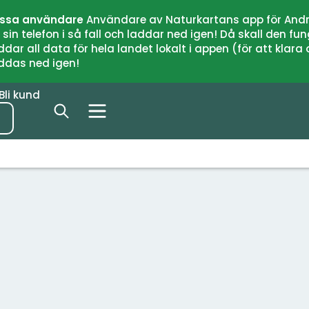
issa användare
Användare av Naturkartans app för Andr
n telefon i så fall och laddar ned igen! Då skall den fun
 all data för hela landet lokalt i appen (för att klara of
addas ned igen!
Bli kund