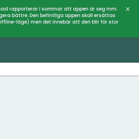
oid rapporterar i sommar att appen är seg mm.
Stän
gera bättre. Den befintliga appen skall ersättas
fline-läge) men det innebär att den blir för stor