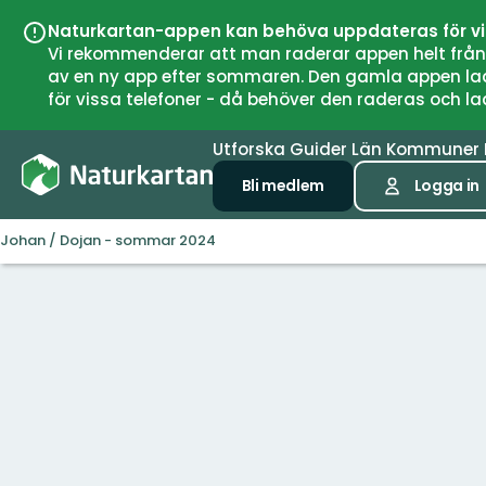
Naturkartan-appen kan behöva uppdateras för v
Vi rekommenderar att man raderar appen helt från si
av en ny app efter sommaren. Den gamla appen laddar
för vissa telefoner - då behöver den raderas och l
Utforska
Guider
Län
Kommuner
Bli medlem
Logga in
Johan / Dojan - sommar 2024