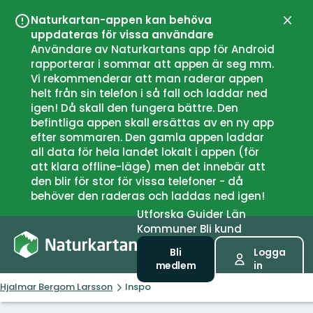
Naturkartan-appen kan behöva
Stän
uppdateras för vissa användare
Användare av Naturkartans app för Android
rapporterar i sommar att appen är seg mm.
Vi rekommenderar att man raderar appen
helt från sin telefon i så fall och laddar ned
igen! Då skall den fungera bättre. Den
befintliga appen skall ersättas av en ny app
efter sommaren. Den gamla appen laddar
all data för hela landet lokalt i appen (för
att klara offline-läge) men det innebär att
den blir för stor för vissa telefoner - då
behöver den raderas och laddas ned igen!
Utforska
Guider
Län
Kommuner
Bli kund
Bli
Logga
medlem
in
Hjalmar Bergom Larsson
Inspo