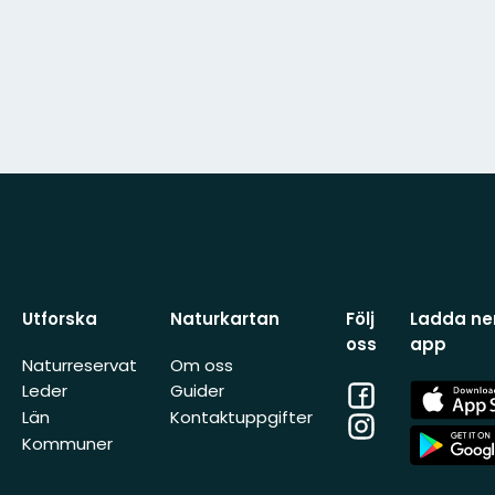
Utforska
Naturkartan
Följ
Ladda ner
oss
app
Naturreservat
Om oss
Facebook
App
Leder
Guider
Store
Län
Kontaktuppgifter
Instagram
App
Kommuner
Store