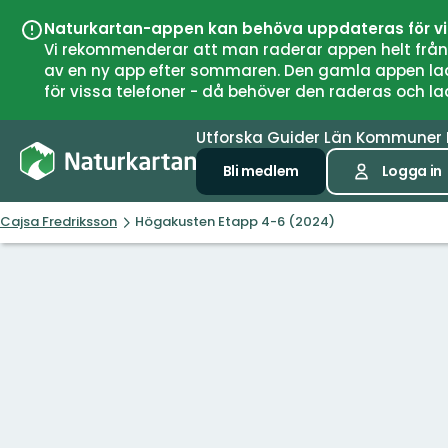
Naturkartan-appen kan behöva uppdateras för v
Vi rekommenderar att man raderar appen helt från si
av en ny app efter sommaren. Den gamla appen laddar
för vissa telefoner - då behöver den raderas och l
Utforska
Guider
Län
Kommuner
Bli medlem
Logga in
Cajsa Fredriksson
Högakusten Etapp 4-6 (2024)