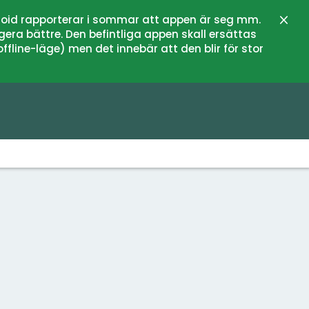
oid rapporterar i sommar att appen är seg mm.
Stän
gera bättre. Den befintliga appen skall ersättas
fline-läge) men det innebär att den blir för stor