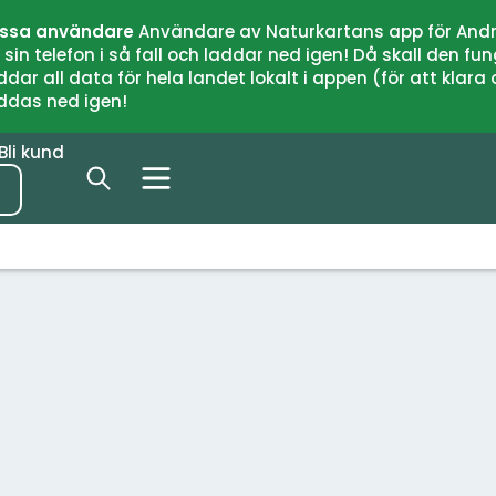
issa användare
Användare av Naturkartans app för Andr
n telefon i så fall och laddar ned igen! Då skall den fun
 all data för hela landet lokalt i appen (för att klara of
addas ned igen!
Bli kund