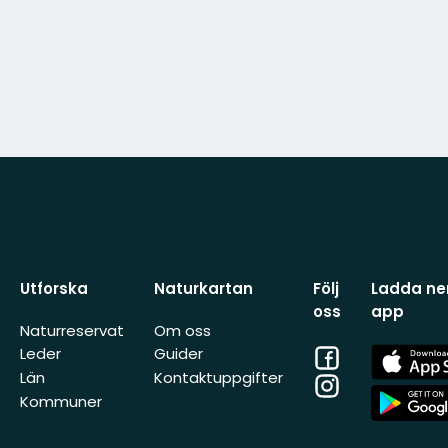
Utforska
Naturkartan
Följ
Ladda ner
oss
app
Naturreservat
Om oss
Facebook
App
Leder
Guider
Store
Län
Kontaktuppgifter
Instagram
App
Kommuner
Store