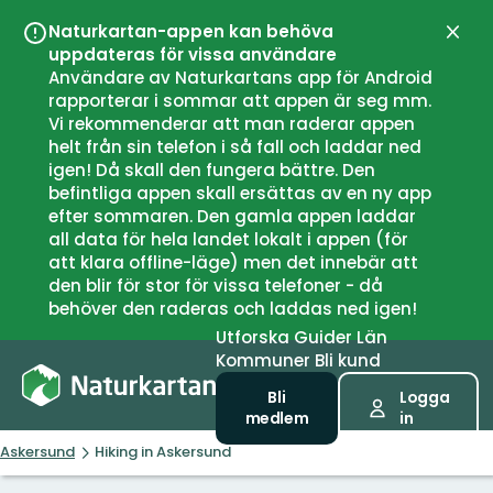
Naturkartan-appen kan behöva
Stän
uppdateras för vissa användare
Användare av Naturkartans app för Android
rapporterar i sommar att appen är seg mm.
Vi rekommenderar att man raderar appen
helt från sin telefon i så fall och laddar ned
igen! Då skall den fungera bättre. Den
befintliga appen skall ersättas av en ny app
efter sommaren. Den gamla appen laddar
all data för hela landet lokalt i appen (för
att klara offline-läge) men det innebär att
den blir för stor för vissa telefoner - då
behöver den raderas och laddas ned igen!
Utforska
Guider
Län
Kommuner
Bli kund
Bli
Logga
medlem
in
Askersund
Hiking in Askersund