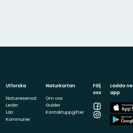
Utforska
Naturkartan
Följ
Ladda ner
oss
app
Naturreservat
Om oss
Facebook
App
Leder
Guider
Store
Län
Kontaktuppgifter
Instagram
App
Kommuner
Store