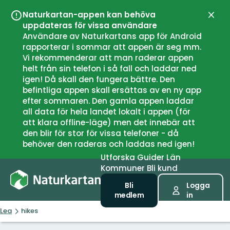
Naturkartan-appen kan behöva
Stän
uppdateras för vissa användare
Användare av Naturkartans app för Android
rapporterar i sommar att appen är seg mm.
Vi rekommenderar att man raderar appen
helt från sin telefon i så fall och laddar ned
igen! Då skall den fungera bättre. Den
befintliga appen skall ersättas av en ny app
efter sommaren. Den gamla appen laddar
all data för hela landet lokalt i appen (för
att klara offline-läge) men det innebär att
den blir för stor för vissa telefoner - då
behöver den raderas och laddas ned igen!
Utforska
Guider
Län
Kommuner
Bli kund
Bli
Logga
medlem
in
Lea
hikes