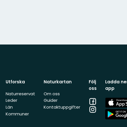
Utforska
Naturkartan
Följ
Ladda ner
oss
app
Naturreservat
Om oss
Facebook
App
Leder
Guider
Store
Län
Kontaktuppgifter
Instagram
App
Kommuner
Store