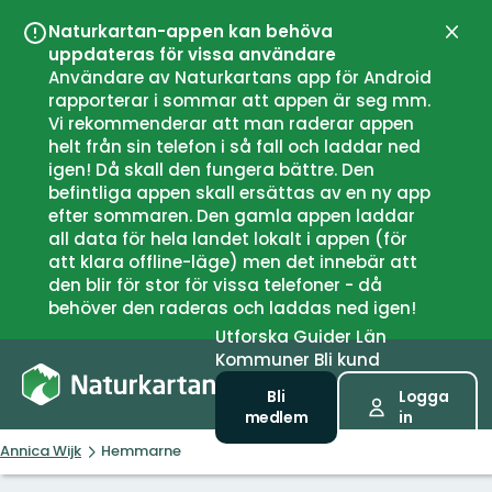
Naturkartan-appen kan behöva
Stän
uppdateras för vissa användare
Användare av Naturkartans app för Android
rapporterar i sommar att appen är seg mm.
Vi rekommenderar att man raderar appen
helt från sin telefon i så fall och laddar ned
igen! Då skall den fungera bättre. Den
befintliga appen skall ersättas av en ny app
efter sommaren. Den gamla appen laddar
all data för hela landet lokalt i appen (för
att klara offline-läge) men det innebär att
den blir för stor för vissa telefoner - då
behöver den raderas och laddas ned igen!
Utforska
Guider
Län
Kommuner
Bli kund
Bli
Logga
medlem
in
Annica Wijk
Hemmarne