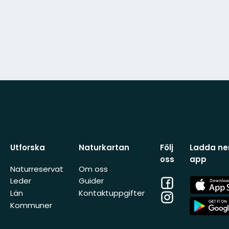
Utforska
Naturkartan
Följ
Ladda ner
oss
app
Naturreservat
Om oss
Facebook
App
Leder
Guider
Store
Län
Kontaktuppgifter
Instagram
App
Kommuner
Store