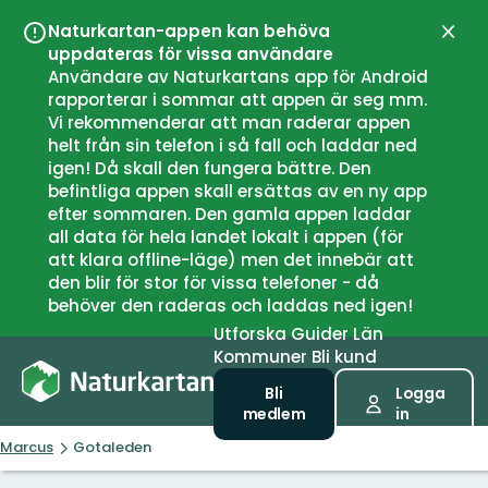
Naturkartan-appen kan behöva
Stän
uppdateras för vissa användare
Användare av Naturkartans app för Android
rapporterar i sommar att appen är seg mm.
Vi rekommenderar att man raderar appen
helt från sin telefon i så fall och laddar ned
igen! Då skall den fungera bättre. Den
befintliga appen skall ersättas av en ny app
efter sommaren. Den gamla appen laddar
all data för hela landet lokalt i appen (för
att klara offline-läge) men det innebär att
den blir för stor för vissa telefoner - då
behöver den raderas och laddas ned igen!
Utforska
Guider
Län
Kommuner
Bli kund
Bli
Logga
medlem
in
Marcus
Gotaleden